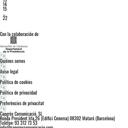
14
15
…
22
Con la colaboración de
Quiénes somos
Aviso legal
Política de cookies
Política de privacidad
Preferències de privacitat
Capgròs Comunicació, SL
Ronda President Irla,26 (Edifici Cenema) 08302 Mataró (Barcelona)
Telèfon: 93 312 73 53
info@capgroscomunicacio.com