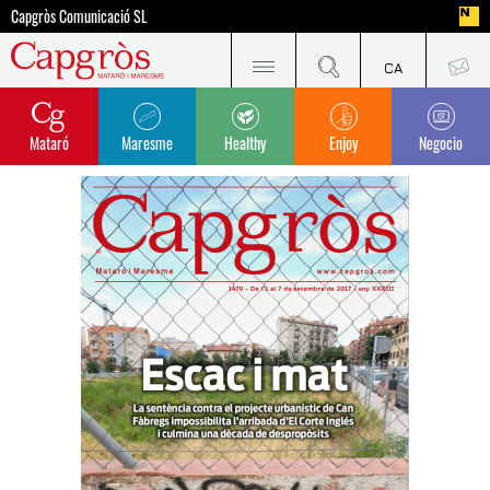
Capgròs Comunicació SL
Mataró
Maresme
Healthy
Enjoy
Negocio