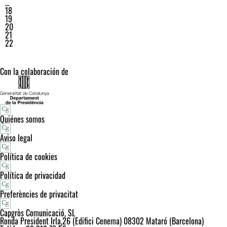
…
18
19
20
21
22
Con la colaboración de
Quiénes somos
Aviso legal
Política de cookies
Política de privacidad
Preferències de privacitat
Capgròs Comunicació, SL
Ronda President Irla,26 (Edifici Cenema) 08302 Mataró (Barcelona)