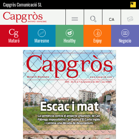
Capgròs Comunicació SL
Mataró
Maresme
Healthy
Enjoy
Negocio