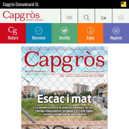
Capgròs Comunicació SL
Mataró
Maresme
Healthy
Enjoy
Negocio