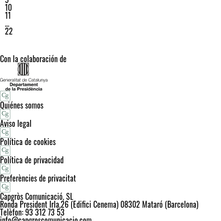
10
11
…
22
Con la colaboración de
Quiénes somos
Aviso legal
Política de cookies
Política de privacidad
Preferències de privacitat
Capgròs Comunicació, SL
Ronda President Irla,26 (Edifici Cenema) 08302 Mataró (Barcelona)
Telèfon: 93 312 73 53
info@capgroscomunicacio.com