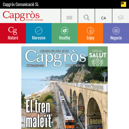
Capgròs Comunicació SL
Mataró
Maresme
Healthy
Enjoy
Negocio