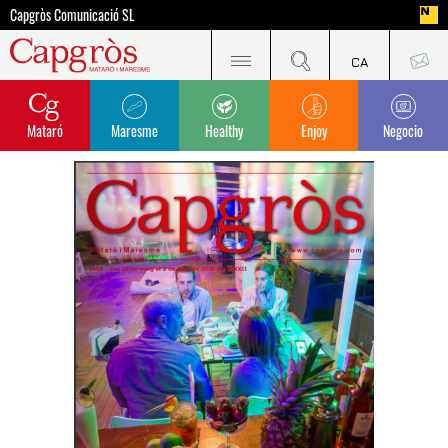
Capgròs Comunicació SL
Mataró
Maresme
Healthy
Enjoy
Negocio