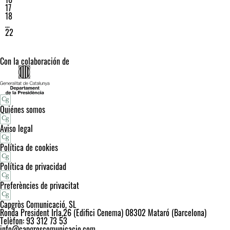
17
18
…
22
Con la colaboración de
Quiénes somos
Aviso legal
Política de cookies
Política de privacidad
Preferències de privacitat
Capgròs Comunicació, SL
Ronda President Irla,26 (Edifici Cenema) 08302 Mataró (Barcelona)
Telèfon: 93 312 73 53
info@capgroscomunicacio.com