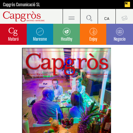
Capgròs Comunicació SL
Mataró
Maresme
Healthy
Enjoy
Negocio