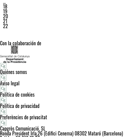
…
18
19
20
21
22
Con la colaboración de
Quiénes somos
Aviso legal
Política de cookies
Política de privacidad
Preferències de privacitat
Capgròs Comunicació, SL
Ronda President Irla,26 (Edifici Cenema) 08302 Mataró (Barcelona)