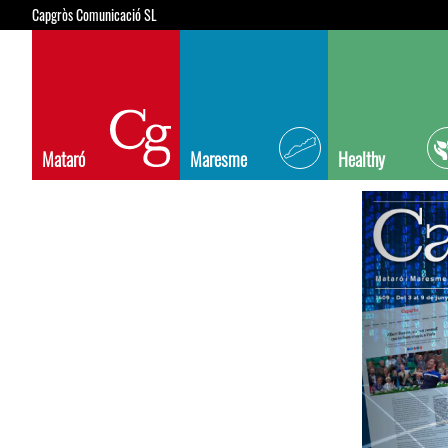
Capgròs Comunicació SL
Mataró
Maresme
Healthy