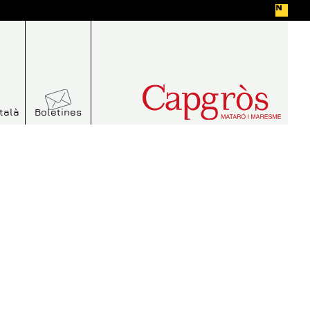
talà
Boletines