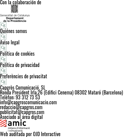
Con la colaboración de
Quiénes somos
Aviso legal
Política de cookies
Política de privacidad
Preferències de privacitat
Capgròs Comunicació, SL
Ronda President Irla,26 (Edifici Cenema) 08302 Mataró (Barcelona)
Telèfon: 93 312 73 53
info@capgroscomunicacio.com
redaccio@capgros.com
publicitat@capgros.com
Asociado al área digital
Web auditada por OJD Interactive