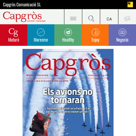
Capgròs Comunicació SL
Mataró
Maresme
Healthy
Enjoy
Negocio