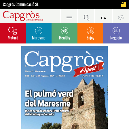
Capgròs Comunicació SL
Mataró
Maresme
Healthy
Enjoy
Negocio