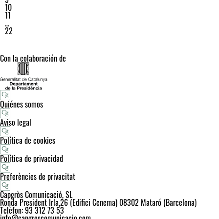
10
11
…
22
Con la colaboración de
Quiénes somos
Aviso legal
Política de cookies
Política de privacidad
Preferències de privacitat
Capgròs Comunicació, SL
Ronda President Irla,26 (Edifici Cenema) 08302 Mataró (Barcelona)
Telèfon: 93 312 73 53
info@capgroscomunicacio.com