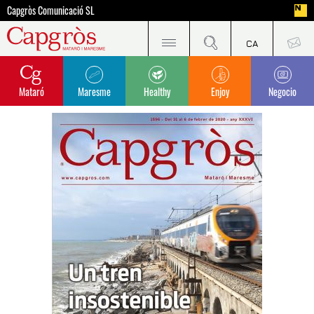
Capgròs Comunicació SL
Mataró
Maresme
Healthy
Enjoy
Negocio