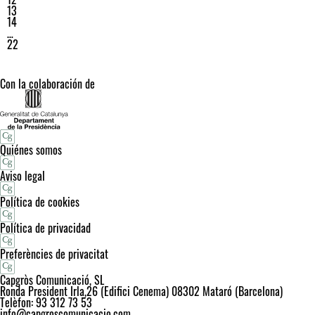
13
14
…
22
Con la colaboración de
Quiénes somos
Aviso legal
Política de cookies
Política de privacidad
Preferències de privacitat
Capgròs Comunicació, SL
Ronda President Irla,26 (Edifici Cenema) 08302 Mataró (Barcelona)
Telèfon: 93 312 73 53
info@capgroscomunicacio.com