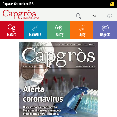
Capgròs Comunicació SL
Mataró
Maresme
Healthy
Enjoy
Negocio