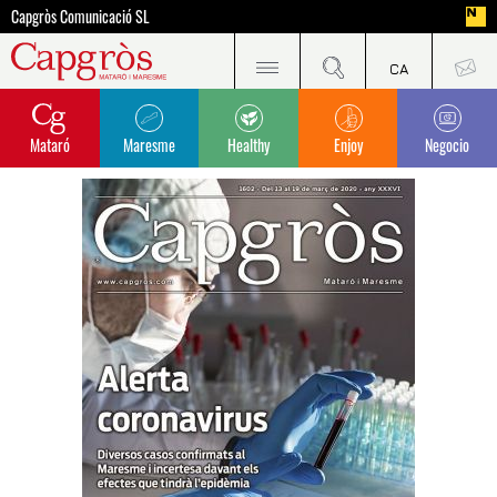
Capgròs Comunicació SL
Mataró
Maresme
Healthy
Enjoy
Negocio