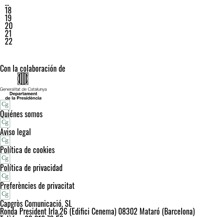
…
18
19
20
21
22
Con la colaboración de
Quiénes somos
Aviso legal
Política de cookies
Política de privacidad
Preferències de privacitat
Capgròs Comunicació, SL
Ronda President Irla,26 (Edifici Cenema) 08302 Mataró (Barcelona)