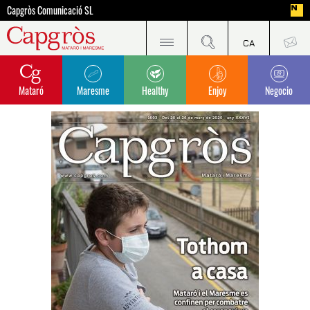
Capgròs Comunicació SL
Mataró
Maresme
Healthy
Enjoy
Negocio