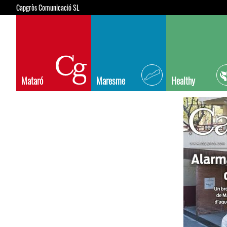
Capgròs Comunicació SL
Mataró
Maresme
Healthy