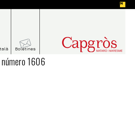
talà
Boletines
- número 1606