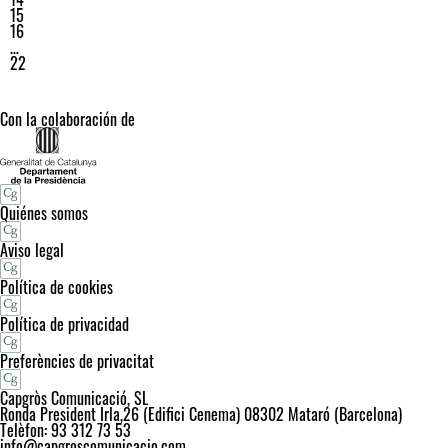
15
16
…
22
Con la colaboración de
Quiénes somos
Aviso legal
Política de cookies
Política de privacidad
Preferències de privacitat
Capgròs Comunicació, SL
Ronda President Irla,26 (Edifici Cenema) 08302 Mataró (Barcelona)
Telèfon: 93 312 73 53
info@capgroscomunicacio.com