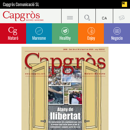
Capgròs Comunicació SL
Mataró
Maresme
Healthy
Enjoy
Negocio