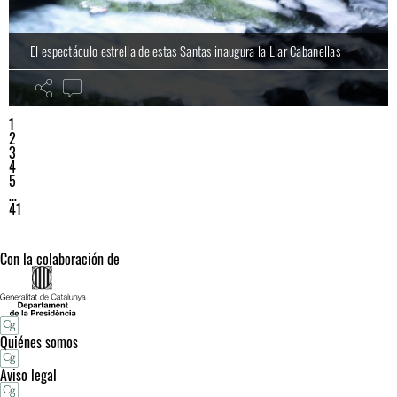
El espectáculo estrella de estas Santas inaugura la Llar Cabanellas
1
2
3
4
5
…
41
Con la colaboración de
Quiénes somos
Aviso legal