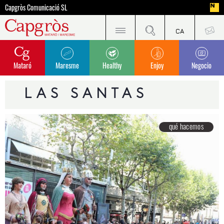
Capgròs Comunicació SL
Mataró
Maresme
Healthy
Enjoy
Negocio
LAS SANTAS
qué hacemos