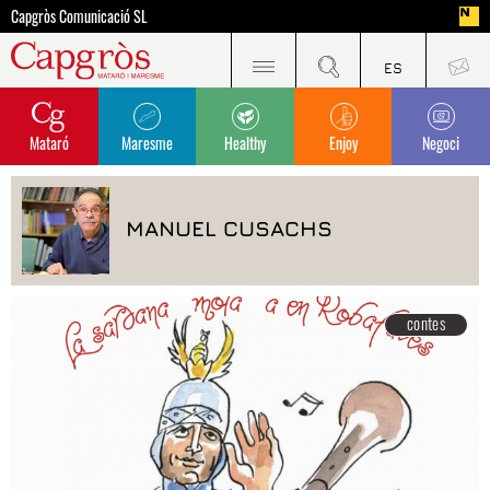
Capgròs Comunicació SL
Mataró
Maresme
Healthy
Enjoy
Negoci
MANUEL CUSACHS
contes