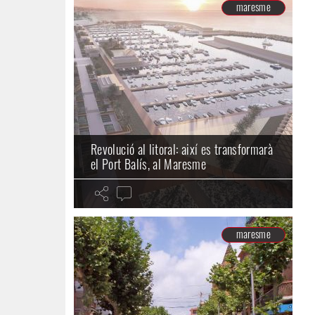
maresme
Revolució al litoral: així es transformarà
el Port Balís, al Maresme
maresme