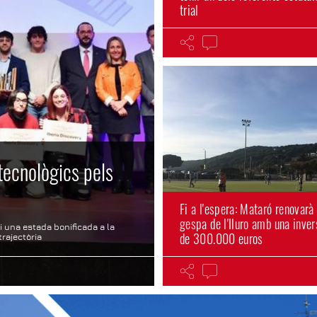
trial
tecnològics pels
Fi a l'espera: Mataró renovarà 
gespa de l'Iluro amb una inver
i una estada bonificada a la
de 300.000 euros
rajectòria