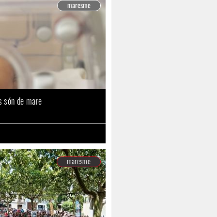
maresme
ts són de mare
maresme