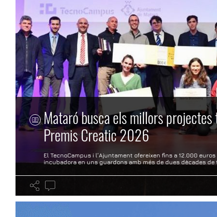
Mataró busca els millors projectes 
Premis Creatic 2026
El TecnoCampus i l’Ajuntament ofereixen fins a 12.000 euros 
incubadora en uns guardons amb més de dues dècades de t