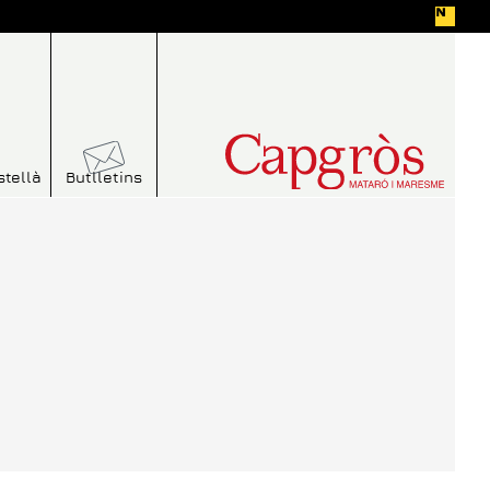
stellà
Butlletins