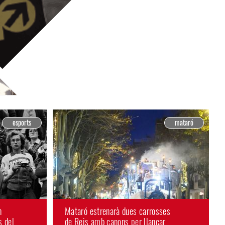
esports
mataró
n
Mataró estrenarà dues carrosses
s del
de Reis amb canons per llançar