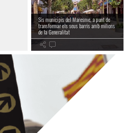
Sis municipis del Maresme, a punt de
transformar els seus barris amb milions
de la Generalitat