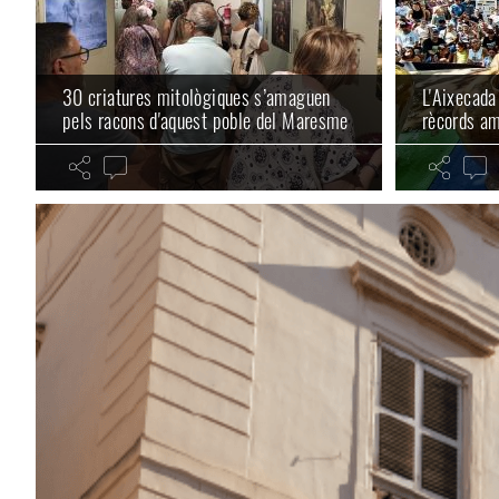
30 criatures mitològiques s’amaguen
L'Aixecada
pels racons d'aquest poble del Maresme
rècords a