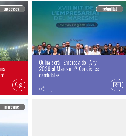
successos
actualitat
Quina serà l'Empresa de l'Any
una
2026 al Maresme? Coneix les
aró
candidates
maresme