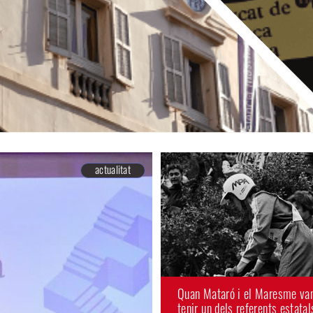
actualitat
Quan Mataró i el Maresme va
tenir un dels referents estatal