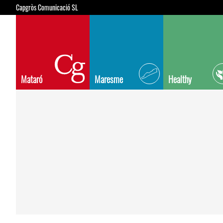
Capgròs Comunicació SL
Mataró
Maresme
Healthy