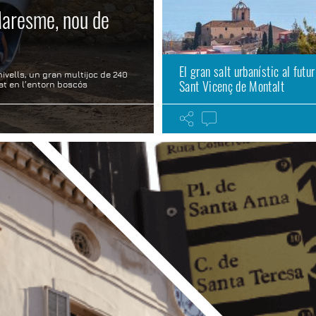
 Maresme, nou de
El gran salt urbanístic al futur
nivells, un gran multijoc de 240
Sant Vicenç de Montalt
at en l’entorn boscós