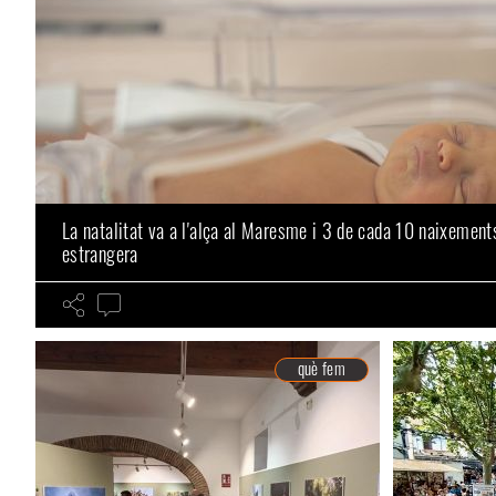
La natalitat va a l'alça al Maresme i 3 de cada 10 naixemen
estrangera
què fem