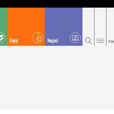
Enjoy
Negoci
Ca