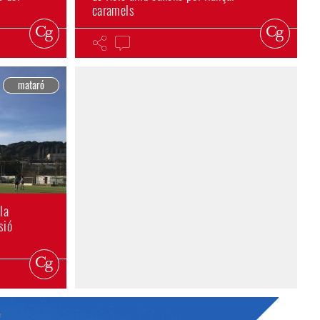
caramels
mataró
la
sió