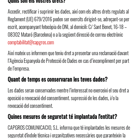
Quins són els vostres drets?
Accedir, rectificar i suprimir les dades, així com els altres drets regulats al
Reglament (UE) 679/2016 poden ser exercits dirigint-se, adreçant-se per
escrit, acompanyant fotocòpia de DNI, al domicili: C/ Sant Benet, 16-18 –
08302 Mataró (Barcelona) o a la següent direcció de correu electrònic
comptabilitat@capgros.com
Així mateix us informem que teniu dret a presentar una reclamació davant
l’Agència Espanyola de Protecció de Dades en cas d’incompliment per part
de l’empresa.
Quant de temps es conservaran les teves dades?
Les dades seran conservades mentre l’interessat no exerceixi el seu dret a
oposició o revocació del consentiment. supressió de les dades, i/o la
revocació del consentiment.
Quines mesures de seguretat té implantada l'entitat?
CAPGROS COMUNICACIO, S.L. informa que té implantades les mesures de
seguretat d'índole tècnica i organitzatives necessàries que garanteixin la