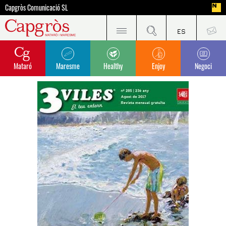
Capgròs Comunicació SL
Mataró
Maresme
Healthy
Enjoy
Negoci