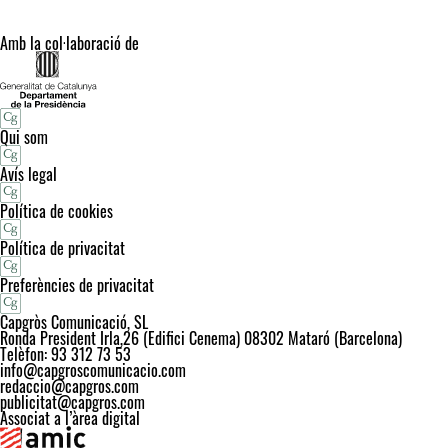
Amb la col·laboració de
Qui som
Avís legal
Política de cookies
Política de privacitat
Preferències de privacitat
Capgròs Comunicació, SL
Ronda President Irla,26 (Edifici Cenema) 08302 Mataró (Barcelona)
Telèfon: 93 312 73 53
info@capgroscomunicacio.com
redaccio@capgros.com
publicitat@capgros.com
Associat a l’àrea digital