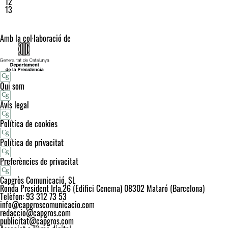
12
13
Amb la col·laboració de
Qui som
Avís legal
Política de cookies
Política de privacitat
Preferències de privacitat
Capgròs Comunicació, SL
Ronda President Irla,26 (Edifici Cenema) 08302 Mataró (Barcelona)
Telèfon: 93 312 73 53
info@capgroscomunicacio.com
redaccio@capgros.com
publicitat@capgros.com