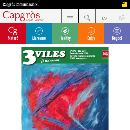
Capgròs Comunicació SL
Mataró
Maresme
Healthy
Enjoy
Negoci