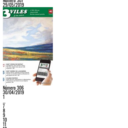
Número 307
29/05/2019
Número 306
30/04/2019
1
…
7
8
9
10
11