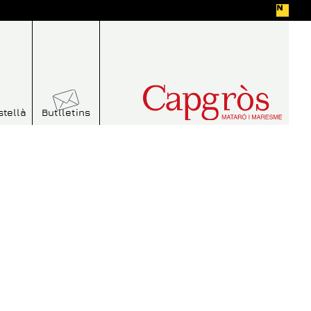
stellà
Butlletins