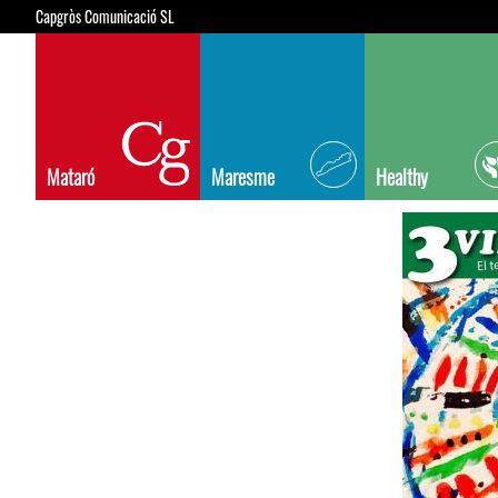
Capgròs Comunicació SL
Mataró
Maresme
Healthy