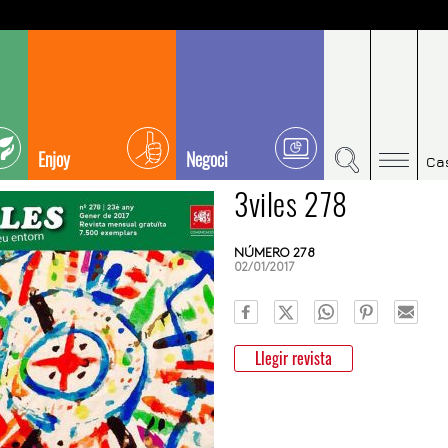
Enjoy
Negoci
Ca
3viles 278
NÚMERO 278
02/01/2017
Llegir revista