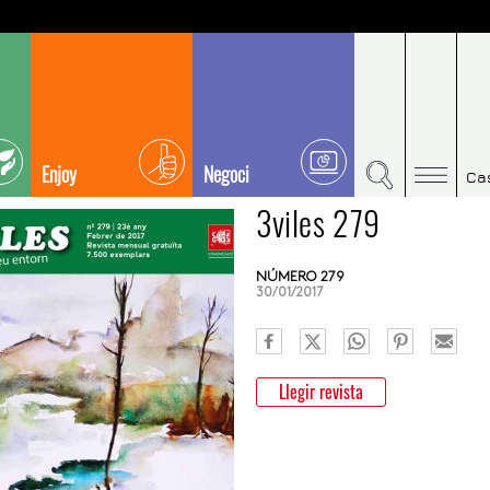
Enjoy
Negoci
Ca
3viles 279
NÚMERO 279
30/01/2017
Llegir revista