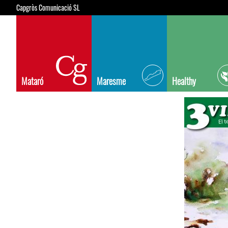
Capgròs Comunicació SL
Mataró
Maresme
Healthy