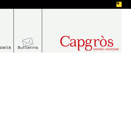
stellà
Butlletins