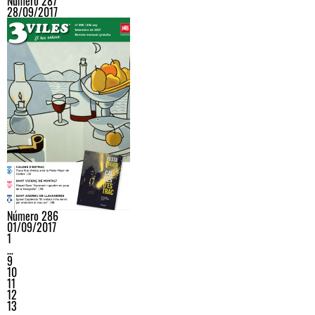
Número 287
28/09/2017
Número 286
01/09/2017
1
…
9
10
11
12
13