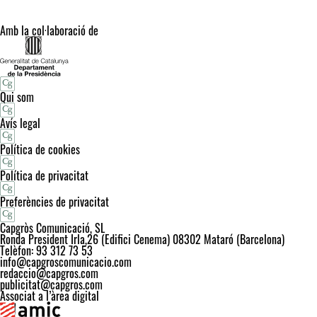
Amb la col·laboració de
Qui som
Avís legal
Política de cookies
Política de privacitat
Preferències de privacitat
Capgròs Comunicació, SL
Ronda President Irla,26 (Edifici Cenema) 08302 Mataró (Barcelona)
Telèfon: 93 312 73 53
info@capgroscomunicacio.com
redaccio@capgros.com
publicitat@capgros.com
Associat a l’àrea digital