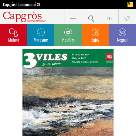
Capgròs Comunicació SL
Mataró
Maresme
Healthy
Enjoy
Negoci