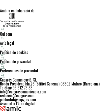
Amb la col·laboració de
Qui som
Avís legal
Política de cookies
Política de privacitat
Preferències de privacitat
Capgròs Comunicació, SL
Ronda President Irla,26 (Edifici Cenema) 08302 Mataró (Barcelona)
Telèfon: 93 312 73 53
info@capgroscomunicacio.com
redaccio@capgros.com
publicitat@capgros.com
Associat a l’àrea digital