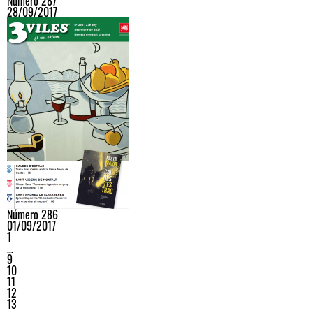
Número 287
28/09/2017
Número 286
01/09/2017
1
…
9
10
11
12
13