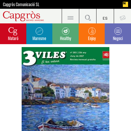
Capgròs Comunicació SL
Mataró
Maresme
Healthy
Enjoy
Negoci