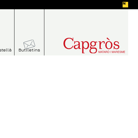
stellà
Butlletins