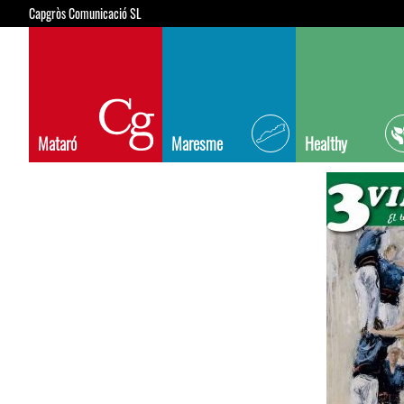
Capgròs Comunicació SL
Mataró
Maresme
Healthy