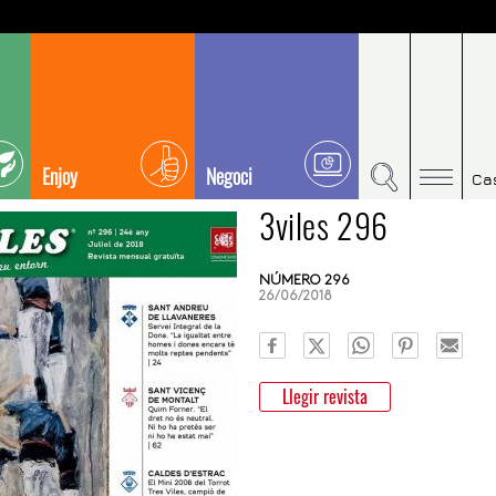
Enjoy
Negoci
Ca
3viles 296
NÚMERO 296
26/06/2018
Llegir revista