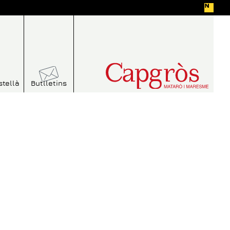
stellà
Butlletins