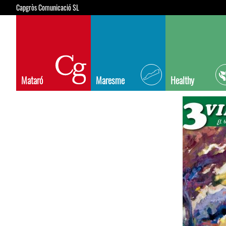
Capgròs Comunicació SL
Mataró
Maresme
Healthy