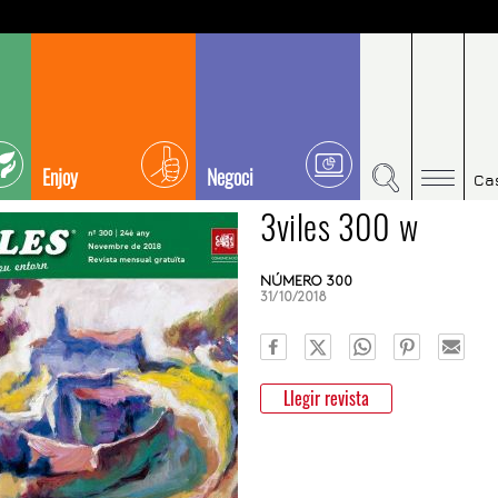
Enjoy
Negoci
Ca
3viles 300 w
NÚMERO 300
31/10/2018
Llegir revista