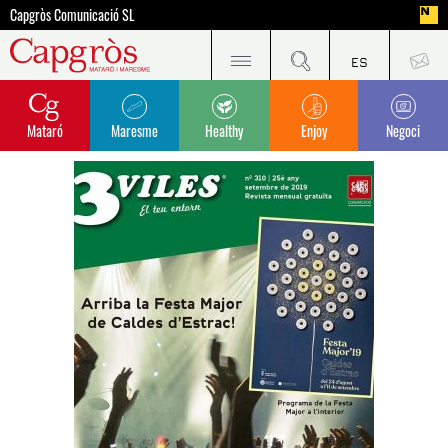
Capgròs Comunicació SL
Mataró
Maresme
Healthy
Enjoy
Negoci