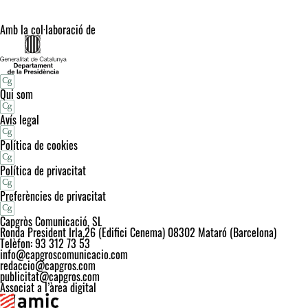
Amb la col·laboració de
Qui som
Avís legal
Política de cookies
Política de privacitat
Preferències de privacitat
Capgròs Comunicació, SL
Ronda President Irla,26 (Edifici Cenema) 08302 Mataró (Barcelona)
Telèfon: 93 312 73 53
info@capgroscomunicacio.com
redaccio@capgros.com
publicitat@capgros.com
Associat a l’àrea digital