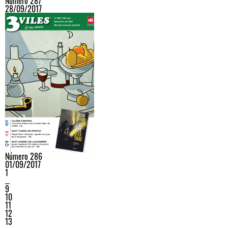
Número 287
28/09/2017
Número 286
01/09/2017
1
…
9
10
11
12
13