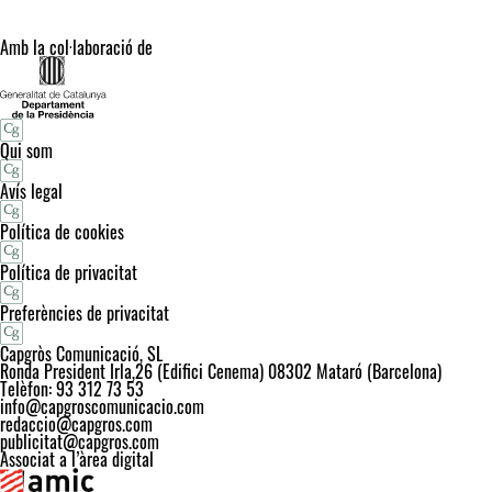
Amb la col·laboració de
Qui som
Avís legal
Política de cookies
Política de privacitat
Preferències de privacitat
Capgròs Comunicació, SL
Ronda President Irla,26 (Edifici Cenema) 08302 Mataró (Barcelona)
Telèfon: 93 312 73 53
info@capgroscomunicacio.com
redaccio@capgros.com
publicitat@capgros.com
Associat a l’àrea digital