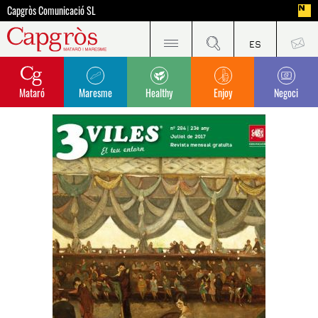
Capgròs Comunicació SL
Mataró
Maresme
Healthy
Enjoy
Negoci