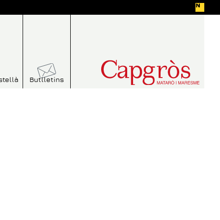
stellà
Butlletins