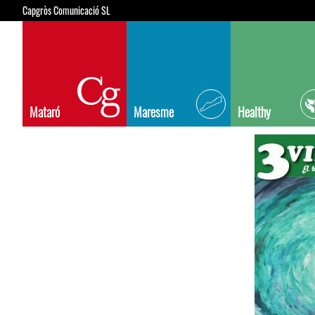
Capgròs Comunicació SL
Mataró
Maresme
Healthy