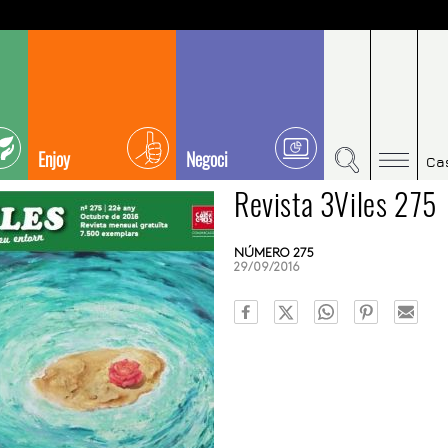
Enjoy
Negoci
Ca
Revista 3Viles 275
NÚMERO 275
29/09/2016