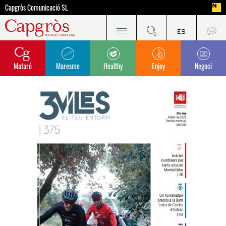
Capgròs Comunicació SL
Mataró
Maresme
Healthy
Enjoy
Negoci