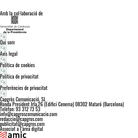
Amb la col·laboració de
Qui som
Avís legal
Política de cookies
Política de privacitat
Preferències de privacitat
Capgròs Comunicació, SL
Ronda President Irla,26 (Edifici Cenema) 08302 Mataró (Barcelona)
Telèfon: 93 312 73 53
info@capgroscomunicacio.com
redaccio@capgros.com
publicitat@capgros.com
Associat a l’àrea digital