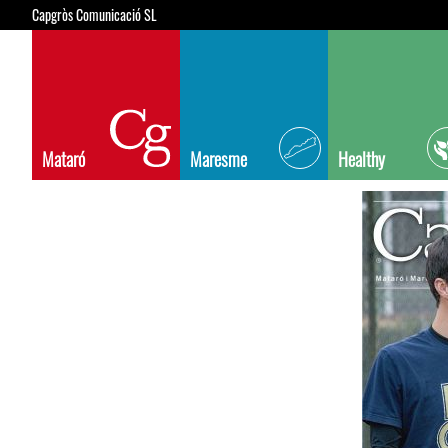
Capgròs Comunicació SL
Mataró
Maresme
Healthy