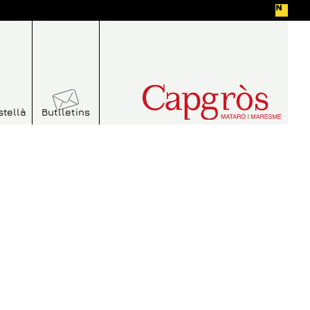
stellà
Butlletins