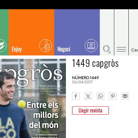
Enjoy
Negoci
Ca
1449 capgròs
NÚMERO 1449
06/04/2017
Llegir revista