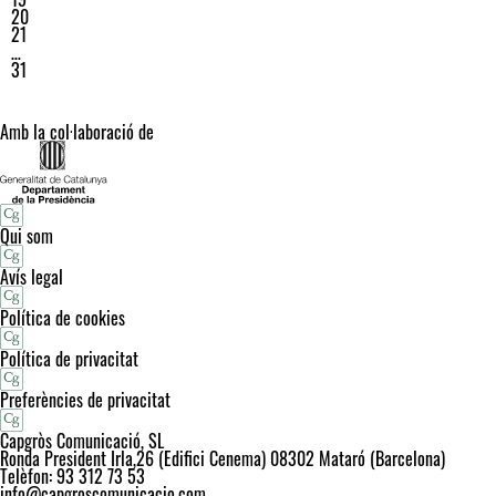
20
21
…
31
Amb la col·laboració de
Qui som
Avís legal
Política de cookies
Política de privacitat
Preferències de privacitat
Capgròs Comunicació, SL
Ronda President Irla,26 (Edifici Cenema) 08302 Mataró (Barcelona)
Telèfon: 93 312 73 53
info@capgroscomunicacio.com