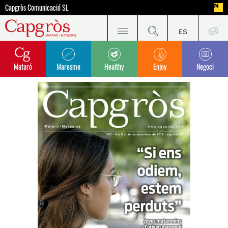
Capgròs Comunicació SL
Mataró
Maresme
Healthy
Enjoy
Negoci