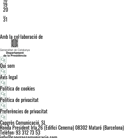
19
20
…
31
Amb la col·laboració de
Qui som
Avís legal
Política de cookies
Política de privacitat
Preferències de privacitat
Capgròs Comunicació, SL
Ronda President Irla,26 (Edifici Cenema) 08302 Mataró (Barcelona)
Telèfon: 93 312 73 53
info@capgroscomunicacio.com