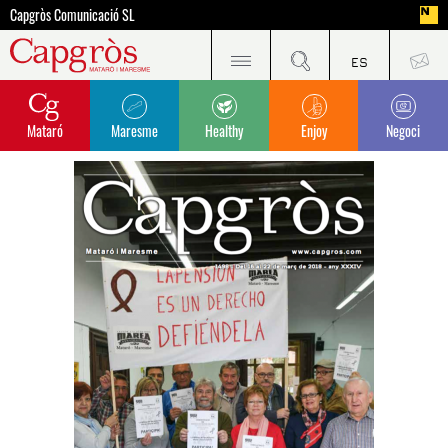
Capgròs Comunicació SL
Mataró
Maresme
Healthy
Enjoy
Negoci