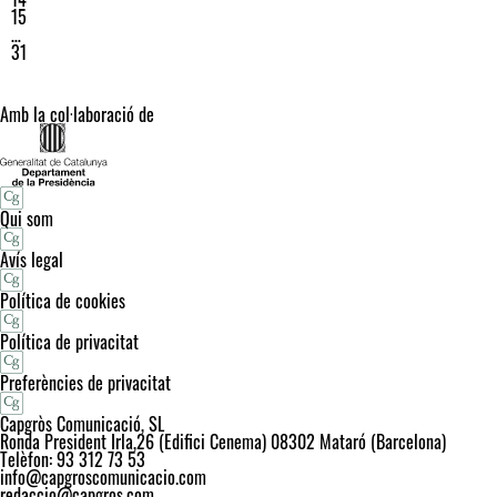
15
…
31
Amb la col·laboració de
Qui som
Avís legal
Política de cookies
Política de privacitat
Preferències de privacitat
Capgròs Comunicació, SL
Ronda President Irla,26 (Edifici Cenema) 08302 Mataró (Barcelona)
Telèfon: 93 312 73 53
info@capgroscomunicacio.com
redaccio@capgros.com