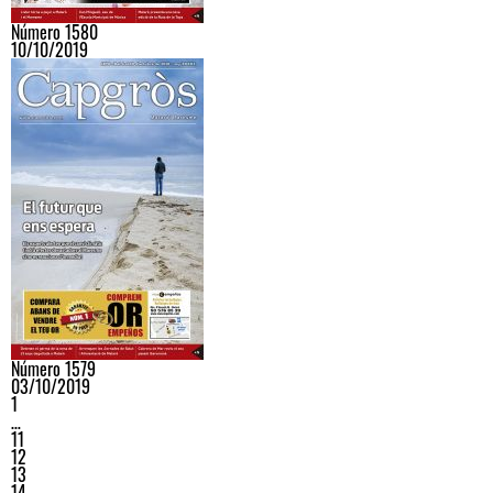
Número 1580
10/10/2019
Número 1579
03/10/2019
1
…
11
12
13
14