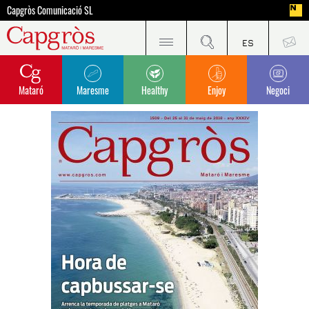
Capgròs Comunicació SL
Mataró
Maresme
Healthy
Enjoy
Negoci