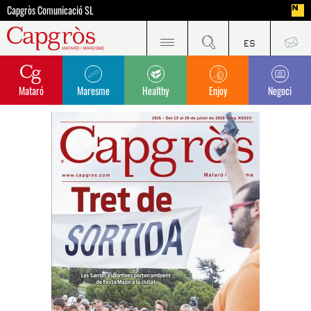
Capgròs Comunicació SL
Mataró
Maresme
Healthy
Enjoy
Negoci