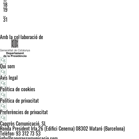
18
19
…
31
Amb la col·laboració de
Qui som
Avís legal
Política de cookies
Política de privacitat
Preferències de privacitat
Capgròs Comunicació, SL
Ronda President Irla,26 (Edifici Cenema) 08302 Mataró (Barcelona)
Telèfon: 93 312 73 53
info@capgroscomunicacio.com