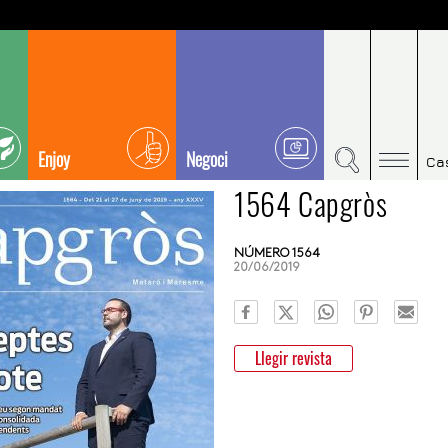
Enjoy
Negoci
Ca
1564 Capgròs
NÚMERO 1564
20/06/2019
Llegir revista