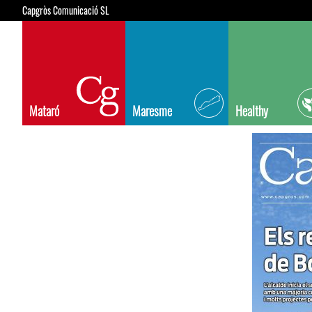
Capgròs Comunicació SL
Mataró
Maresme
Healthy