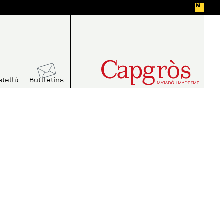
stellà
Butlletins