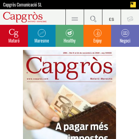
Capgròs Comunicació SL
Mataró
Maresme
Healthy
Enjoy
Negoci