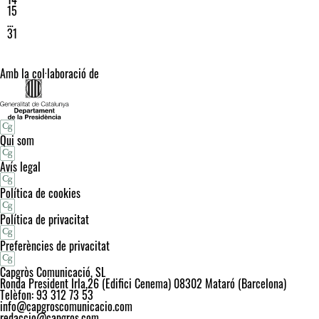
15
…
31
Amb la col·laboració de
Qui som
Avís legal
Política de cookies
Política de privacitat
Preferències de privacitat
Capgròs Comunicació, SL
Ronda President Irla,26 (Edifici Cenema) 08302 Mataró (Barcelona)
Telèfon: 93 312 73 53
info@capgroscomunicacio.com
redaccio@capgros.com