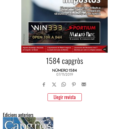
1584 capgròs
NÚMERO 1584
07/11/2019
Llegir revista
Edicions anteriors