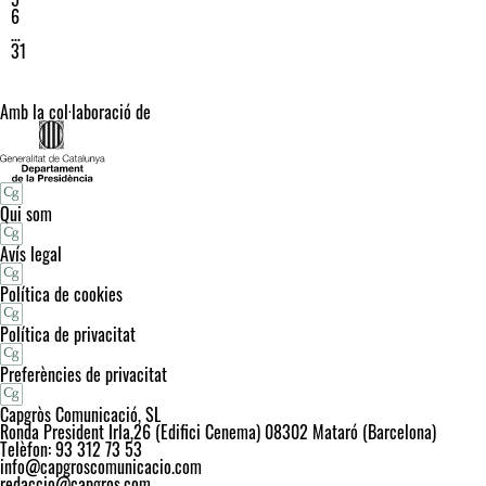
6
…
31
Amb la col·laboració de
Qui som
Avís legal
Política de cookies
Política de privacitat
Preferències de privacitat
Capgròs Comunicació, SL
Ronda President Irla,26 (Edifici Cenema) 08302 Mataró (Barcelona)
Telèfon: 93 312 73 53
info@capgroscomunicacio.com
redaccio@capgros.com