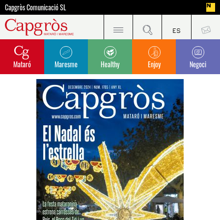
Capgròs Comunicació SL
Mataró
Maresme
Healthy
Enjoy
Negoci