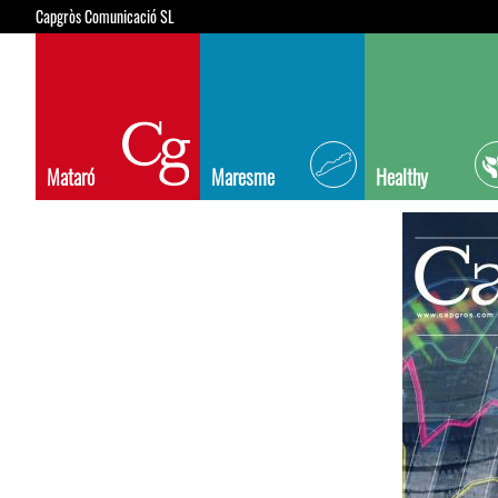
Capgròs Comunicació SL
Mataró
Maresme
Healthy