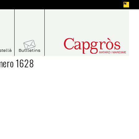
stellà
Butlletins
úmero 1628