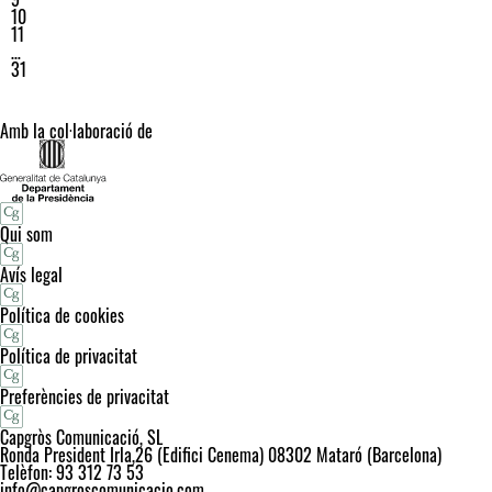
10
11
…
31
Amb la col·laboració de
Qui som
Avís legal
Política de cookies
Política de privacitat
Preferències de privacitat
Capgròs Comunicació, SL
Ronda President Irla,26 (Edifici Cenema) 08302 Mataró (Barcelona)
Telèfon: 93 312 73 53
info@capgroscomunicacio.com