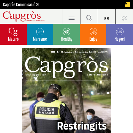
Capgròs Comunicació SL
Mataró
Maresme
Healthy
Enjoy
Negoci