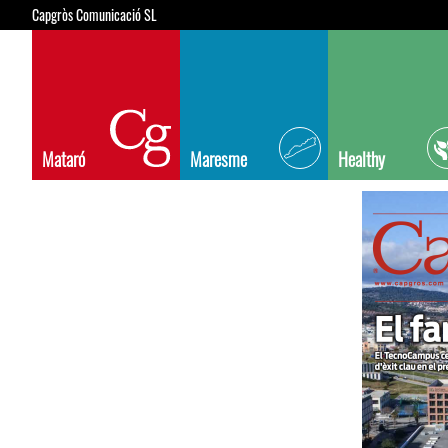
Capgròs Comunicació SL
Mataró
Maresme
Healthy