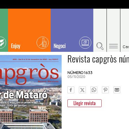
Enjoy
Negoci
Ca
Revista capgròs n
NÚMERO 1633
05/11/2020
Llegir revista