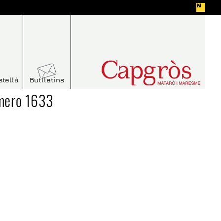
stellà
Butlletins
úmero 1633