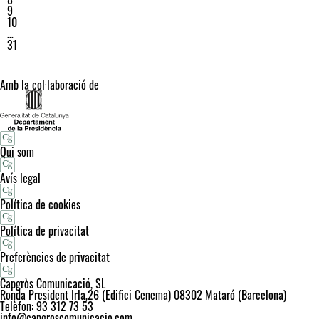
9
10
…
31
Amb la col·laboració de
Qui som
Avís legal
Política de cookies
Política de privacitat
Preferències de privacitat
Capgròs Comunicació, SL
Ronda President Irla,26 (Edifici Cenema) 08302 Mataró (Barcelona)
Telèfon: 93 312 73 53
info@capgroscomunicacio.com