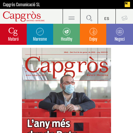
Capgròs Comunicació SL
Mataró
Maresme
Healthy
Enjoy
Negoci