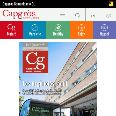
Capgròs Comunicació SL
Mataró
Maresme
Healthy
Enjoy
Negoci