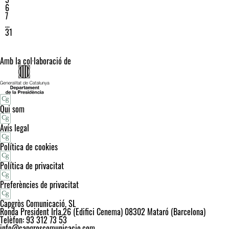
6
7
…
31
Amb la col·laboració de
Qui som
Avís legal
Política de cookies
Política de privacitat
Preferències de privacitat
Capgròs Comunicació, SL
Ronda President Irla,26 (Edifici Cenema) 08302 Mataró (Barcelona)
Telèfon: 93 312 73 53
info@capgroscomunicacio.com