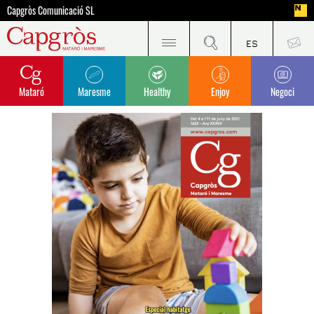
Capgròs Comunicació SL
Mataró
Maresme
Healthy
Enjoy
Negoci