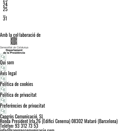
24
25
…
31
Amb la col·laboració de
Qui som
Avís legal
Política de cookies
Política de privacitat
Preferències de privacitat
Capgròs Comunicació, SL
Ronda President Irla,26 (Edifici Cenema) 08302 Mataró (Barcelona)
Telèfon: 93 312 73 53
info@capgroscomunicacio.com