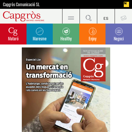
Capgròs Comunicació SL
Mataró
Maresme
Healthy
Enjoy
Negoci