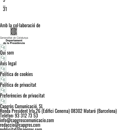
…
31
Amb la col·laboració de
Qui som
Avís legal
Política de cookies
Política de privacitat
Preferències de privacitat
Capgròs Comunicació, SL
Ronda President Irla,26 (Edifici Cenema) 08302 Mataró (Barcelona)
Telèfon: 93 312 73 53
info@capgroscomunicacio.com
redaccio@capgros.com
publicitat@capgros.com