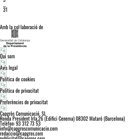
…
31
Amb la col·laboració de
Qui som
Avís legal
Política de cookies
Política de privacitat
Preferències de privacitat
Capgròs Comunicació, SL
Ronda President Irla,26 (Edifici Cenema) 08302 Mataró (Barcelona)
Telèfon: 93 312 73 53
info@capgroscomunicacio.com
redaccio@capgros.com
publicitat@capgros.com