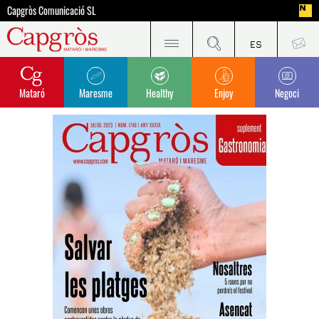
Capgròs Comunicació SL
Mataró
Maresme
Healthy
Enjoy
Negoci