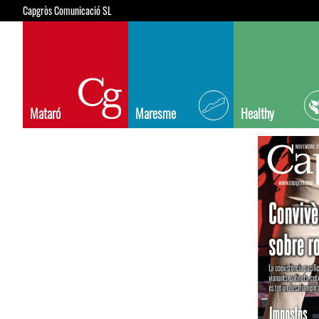
Capgròs Comunicació SL
Mataró
Maresme
Healthy