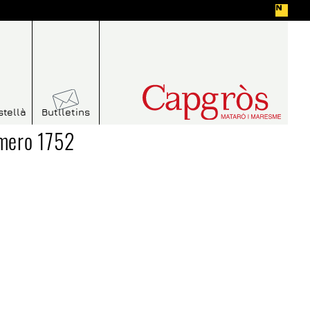
stellà
Butlletins
úmero 1752