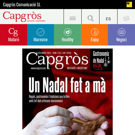
Capgròs Comunicació SL
Mataró
Maresme
Healthy
Enjoy
Negoci