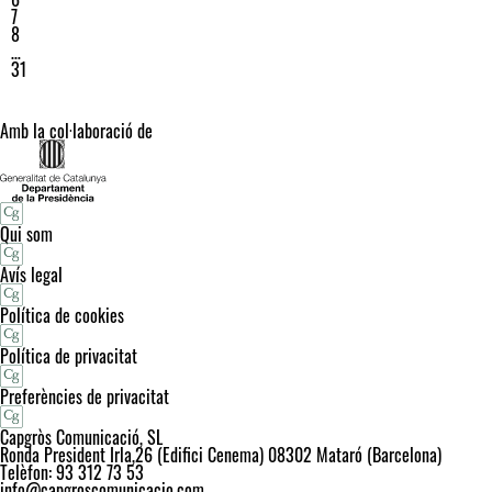
7
8
…
31
Amb la col·laboració de
Qui som
Avís legal
Política de cookies
Política de privacitat
Preferències de privacitat
Capgròs Comunicació, SL
Ronda President Irla,26 (Edifici Cenema) 08302 Mataró (Barcelona)
Telèfon: 93 312 73 53
info@capgroscomunicacio.com