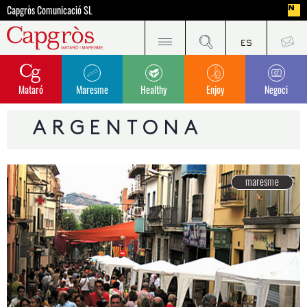
Capgròs Comunicació SL
Mataró
Maresme
Healthy
Enjoy
Negoci
Argentona estrena un punt d'informació turística al carrer Gran
ARGENTONA
maresme
maresme