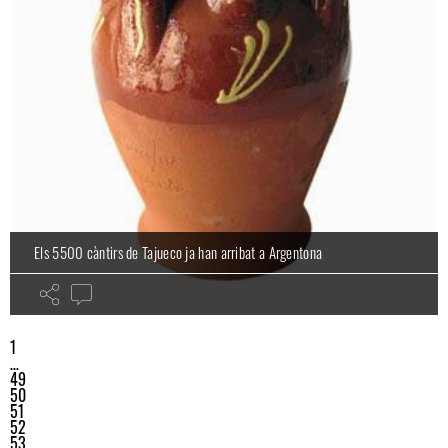
Els 5500 càntirs de Tajueco ja han arribat a Argentona
La Festa Major de Sant Domingo surt al carrer
1
maresme
…
49
50
51
52
53