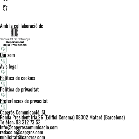
…
57
Amb la col·laboració de
Qui som
Avís legal
Política de cookies
Política de privacitat
Preferències de privacitat
Capgròs Comunicació, SL
Ronda President Irla,26 (Edifici Cenema) 08302 Mataró (Barcelona)
Telèfon: 93 312 73 53
info@capgroscomunicacio.com
redaccio@capgros.com
publicitat@capgros.com